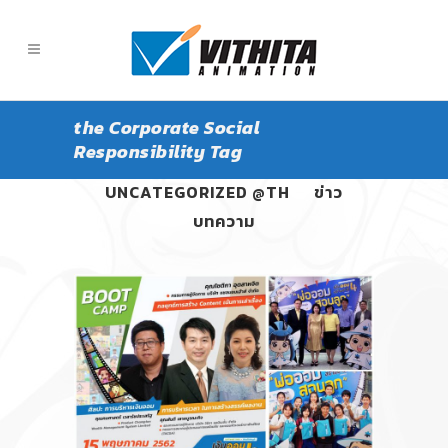
the Corporate Social
Responsibility Tag
ALL
PANGPOND
UNCATEGORIZED @TH
ข่าว
บทความ