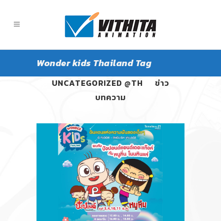
Wonder kids Thailand Tag
ALL
PANGPOND
UNCATEGORIZED @TH
ข่าว
บทความ