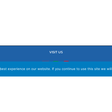
VISIT US
est experience on our website. If you continue to use this site we will
TEL : 02-641-9400, 086-421-0548
Sales Team : 084-085-6324
Email :
contact@vithita.com
ยบายความเป็นส่วนตัว
|
นโยบายทางธุรกิจ
|
นโยบายความเป็นส่วนตัวสำหรับพนัก