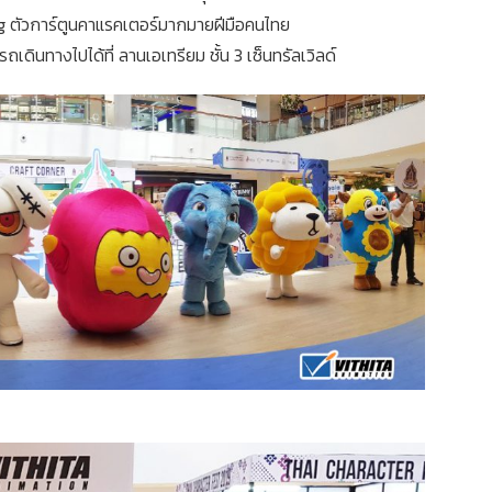
ng ตัวการ์ตูนคาแรค​เตอร์​มากมายฝีมือคนไทย
ดินทางไปได้ที่ ลานเอเทรียม ชั้น 3 เซ็นทรัลเวิลด์