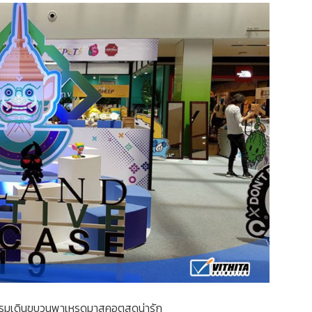
รรมเดินขบวนพาเหรดมาสคอตสุดน่ารัก