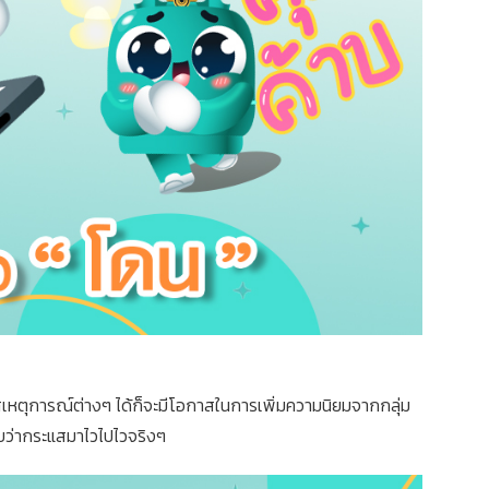
หตุการณ์ต่างๆ ได้ก็จะมีโอกาสในการเพิ่มความนิยมจากกลุ่ม
ับว่ากระแสมาไวไปไวจริงๆ