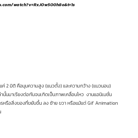
e.com/watch?v=RxJOw5O0h8o&t=1s
ยงแค่ 2 มิติ คือมุมความสูง (แนวตั้ง) และความกว้าง (แนวนอน)
้นมาเรียงต่อกันจนเกิดเป็นภาพเคลื่อนไหว งานแอนิเมชั่น
ะครหรือสิ่งของที่ขยับขึ้น ลง ซ้าย ขวา หรือแม้แต่ Gif Animation
น