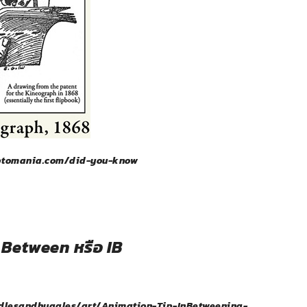
iptomania.com/did-you-know
n Between หรือ IB
dlesandhuggles/art/Animation-Tip-InBetweening-