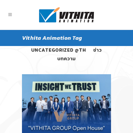
Vithita Animation Tag
ALL
PANGPOND
UNCATEGORIZED @TH
ข่าว
บทความ