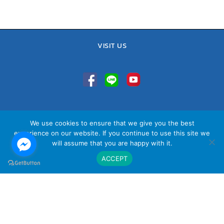
VISIT US
TEL : 02-641-9400, 086-421-0548
We use cookies to ensure that we give you the best
Sales Team : 084-085-6324
experience on our website. If you continue to use this site we
Email :
contact@vithita.com
will assume that you are happy with it.
ACCEPT
นโยบายความเป็นส่วนตัว
|
นโยบายทางธุรกิจ
|
นโยบายความเป็นส่วนตัว
สำหรับพนักงาน
© Copyright Vithita Animation Co.,Ltd.