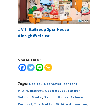
#VithitaGroupOpenHouse
#InsightWeTrust
Share this :
Tags:
,
,
,
Capital
Character
content
,
,
,
,
M.O.M
mascot
Open House
Salmon
,
,
Salmon Books
Salmon House
Salmon
,
,
,
Podcast
The Matter
Vithita Animation