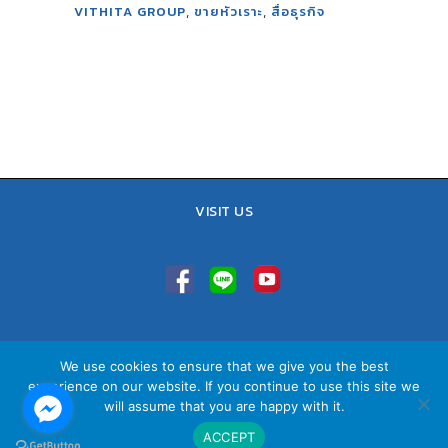
,
,
VITHITA GROUP
ขายหัวเราะ
สื่อธุรกิจ
VISIT US
TEL : 02-641-9400, 086-421-0548
We use cookies to ensure that we give you the best
Sales Team : 084-085-6324
experience on our website. If you continue to use this site we
Email :
contact@vithita.com
will assume that you are happy with it.
ACCEPT