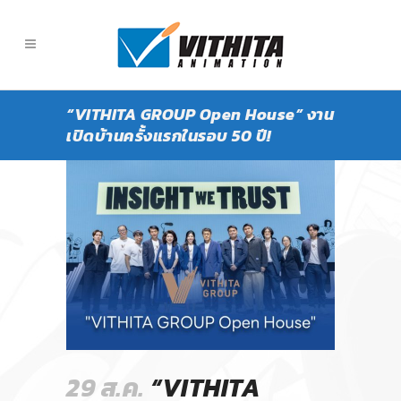
“VITHITA GROUP Open House” งาน
เปิดบ้านครั้งแรกในรอบ 50 ปี!
29 ส.ค.
“VITHITA