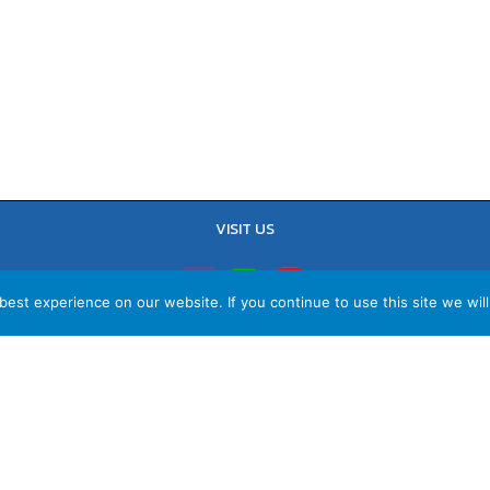
VISIT US
est experience on our website. If you continue to use this site we will
TEL : 02-641-9400, 086-421-0548
Sales Team : 084-085-6324
Email :
contact@vithita.com
ยบายความเป็นส่วนตัว
|
นโยบายทางธุรกิจ
|
นโยบายความเป็นส่วนตัวสำหรับพนัก