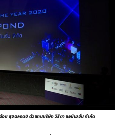
สุขตลอดปี ตัวแทนบริษัท วิธิตา แอนิเมชั่น จำกัด