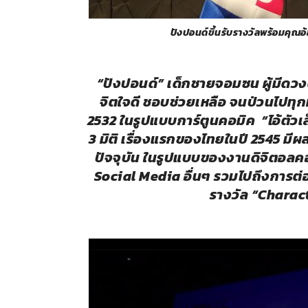
ปังปอนด์ขึ้นรับรางวัลพร้อมคุณอ้อน้อย 
“ปังปอนด์”
เด็กชายจอมซน ผู้มีดว
จิตใจดี ชอบช่วยเหลือ
จนป่วนไปทุกท
2532 ในรูปแบบการ์ตูนคอมิค “ไอ้ตัวเล
3 มิติ เรื่องแรกของไทยในปี 2545 มีผ
ปัจจุบัน ในรูปแบบของงานดิจิตอลค
Social Media อื่นๆ รวมไปถึงการต่อ
รางวัล
“Charact