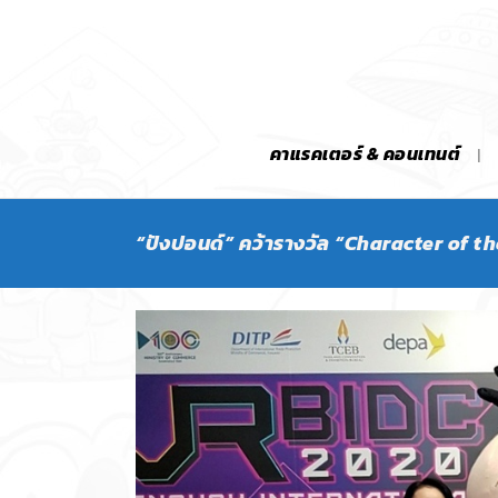
คาแรคเตอร์ & คอนเทนต์
“ปังปอนด์” คว้ารางวัล “Character of t