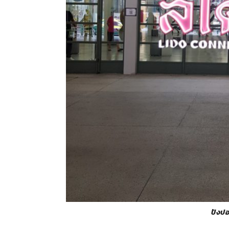
ปังปอนด