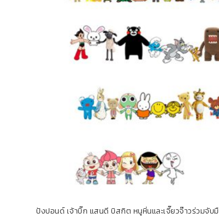
ปังปอนด์ เจ้าบิ๊ก แสนดี บิสกิต หนูหิ่นและเจี๊ยวจ๊าวร่วมจั