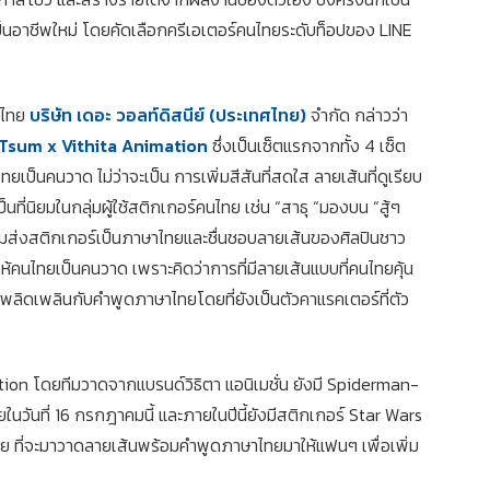
ห้เป็นอาชีพใหม่ โดยคัดเลือกครีเอเตอร์คนไทยระดับท็อปของ LINE
ศไทย
บริษัท เดอะ วอลท์ดิสนีย์ (ประเทศไทย)
จำกัด กล่าวว่า
Tsum x Vithita Animation
ซึ่งเป็นเซ็ตแรกจากทั้ง 4 เซ็ต
ป็นคนวาด ไม่ว่าจะเป็น การเพิ่มสีสันที่สดใส ลายเส้นที่ดูเรียบ
ป็นที่นิยมในกลุ่มผู้ใช้สติกเกอร์คนไทย เช่น “สาธุ “มองบน “สู้ๆ
ี่นิยมส่งสติกเกอร์เป็นภาษาไทยและชื่นชอบลายเส้นของศิลปินชาว
ห้คนไทยเป็นคนวาด เพราะคิดว่าการที่มีลายเส้นแบบที่คนไทยคุ้น
ด้เพลิดเพลินกับคำพูดภาษาไทยโดยที่ยังเป็นตัวคาแรคเตอร์ที่ตัว
on โดยทีมวาดจากแบรนด์วิธิตา แอนิเมชั่น ยังมี Spiderman-
ในวันที่ 16 กรกฎาคมนี้ และภายในปีนี้ยังมีสติกเกอร์ Star Wars
ย ที่จะมาวาดลายเส้นพร้อมคำพูดภาษาไทยมาให้แฟนๆ เพื่อเพิ่ม