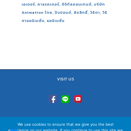
,
,
,
เอเตอร์
คาแรคเตอร์
ดิจิทัลคอนเทนต์
บริษัท
,
,
,
,
Animation ไทย
ปังปอนด์
ลิขสิทธิ์
วิธิตา
วิธิ
,
ตาแอนิเมชั่น
แอนิเมชั่น
VISIT US
TEL : 02-641-9400, 086-421-0548
We use cookies to ensure that we give you the best
Sales Team : 084-085-6324
experience on our website. If you continue to use this site we