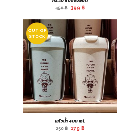
กระเป๋าเป้ปังปอนด์
Original
Current
399
฿
450
฿
price
price
was:
is:
OUT OF
450 ฿.
399 ฿.
SALE
STOCK
แก้วน้ำ 400 ml.
Original
Current
179
฿
250
฿
price
price