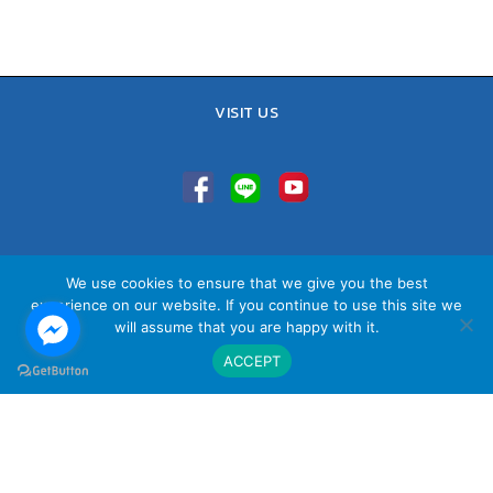
VISIT US
TEL : 02-641-9400, 086-421-0548
We use cookies to ensure that we give you the best
Sales Team : 084-085-6324
experience on our website. If you continue to use this site we
Email :
contact@vithita.com
will assume that you are happy with it.
ACCEPT
นโยบายความเป็นส่วนตัว
|
นโยบายทางธุรกิจ
|
นโยบายความเป็นส่วนตัว
สำหรับพนักงาน
© Copyright Vithita Animation Co.,Ltd.