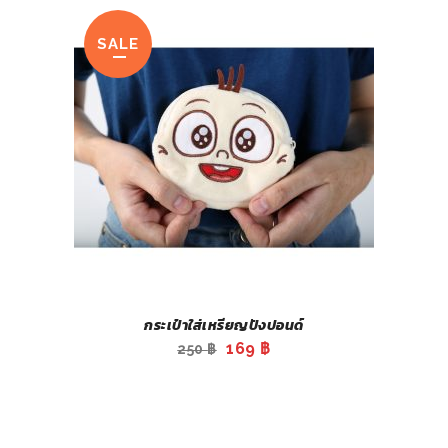
was:
is:
250 ฿.
179 ฿.
SALE
กระเป๋าใส่เหรียญปังปอนด์
Original
Current
169
฿
250
฿
price
price
was:
is:
250 ฿.
169 ฿.