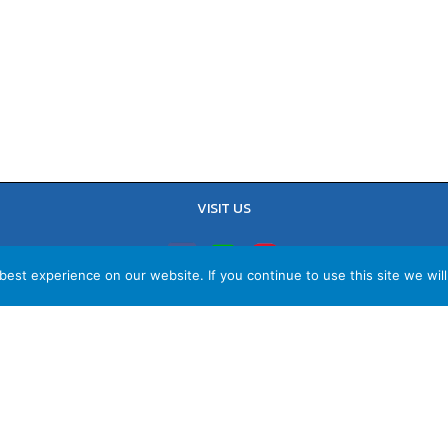
VISIT US
est experience on our website. If you continue to use this site we will
TEL : 02-641-9400, 086-421-0548
Sales Team : 084-085-6324
Email :
contact@vithita.com
ยบายความเป็นส่วนตัว
|
นโยบายทางธุรกิจ
|
นโยบายความเป็นส่วนตัวสำหรับพนัก