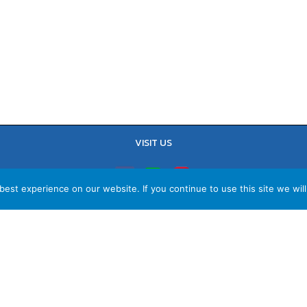
VISIT US
est experience on our website. If you continue to use this site we will
TEL : 02-641-9400, 086-421-0548
Sales Team : 084-085-6324
Email :
contact@vithita.com
ยบายความเป็นส่วนตัว
|
นโยบายทางธุรกิจ
|
นโยบายความเป็นส่วนตัวสำหรับพนัก