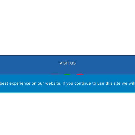
VISIT US
est experience on our website. If you continue to use this site we will
TEL : 02-641-9400, 086-421-0548
Sales Team : 084-085-6324
Email :
contact@vithita.com
ยบายความเป็นส่วนตัว
|
นโยบายทางธุรกิจ
|
นโยบายความเป็นส่วนตัวสำหรับพนัก