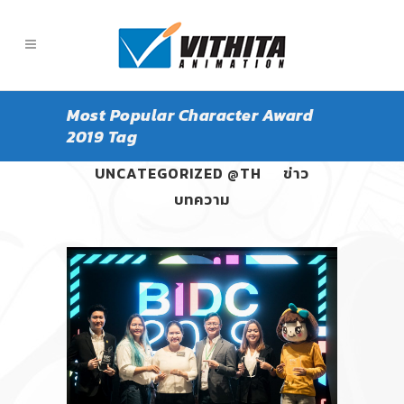
Most Popular Character Award
2019 Tag
ALL
PANGPOND
UNCATEGORIZED @TH
ข่าว
บทความ