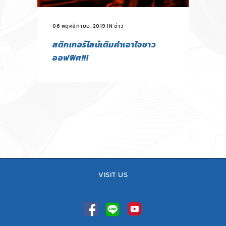
06 พฤศจิกายน, 2019
IN
ข่าว
สติกเกอร์ไลน์เติมคำเอาใจชาว
ออฟฟิศ!!!
VISIT US