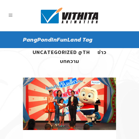
PangPondInFunLand Tag
ALL
PANGPOND
UNCATEGORIZED @TH
ข่าว
บทความ