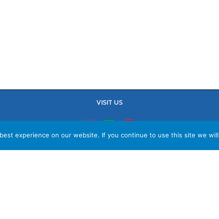
VISIT US
est experience on our website. If you continue to use this site we will
TEL : 02-641-9400, 086-421-0548
Sales Team : 084-085-6324
Email :
contact@vithita.com
ยบายความเป็นส่วนตัว
|
นโยบายทางธุรกิจ
|
นโยบายความเป็นส่วนตัวสำหรับพนัก