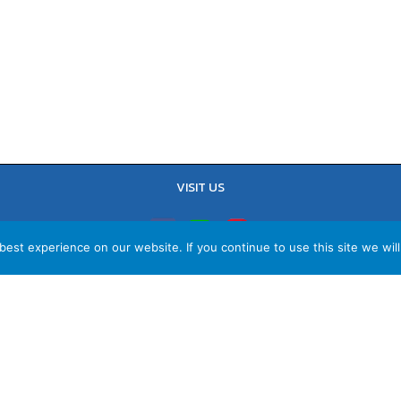
VISIT US
est experience on our website. If you continue to use this site we will
TEL : 02-641-9400, 086-421-0548
Sales Team : 084-085-6324
Email :
contact@vithita.com
ยบายความเป็นส่วนตัว
|
นโยบายทางธุรกิจ
|
นโยบายความเป็นส่วนตัวสำหรับพนัก