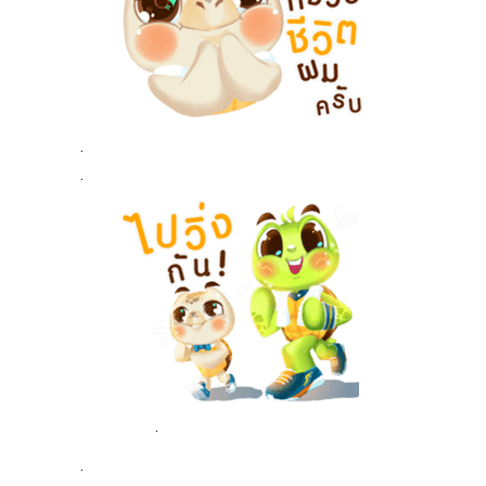
.
.
.
.