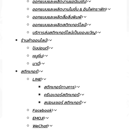
ออกแบบและผลิตงานแอนิเมชั่น
ออกแบบและผลิตงานโมชั่น & อินโฟกราฟิก
ออกแบบและผลิตสื่อสิ่งพิมพ์
ออกแบบและผลิตสติกเกอร์ไลน์
บริการส่งสติกเกอร์ไลน์เป็นของขวัญ
ร้านค้าออนไลน์
ปังปอนด์
หนูหิ่น
มานี่
สติกเกอร์
LINE
สติกเกอร์ทางการ
ครีเอเตอร์สติกเกอร์
สปอนเซอร์ สติกเกอร์
Facebook
EMOJI
WeChat