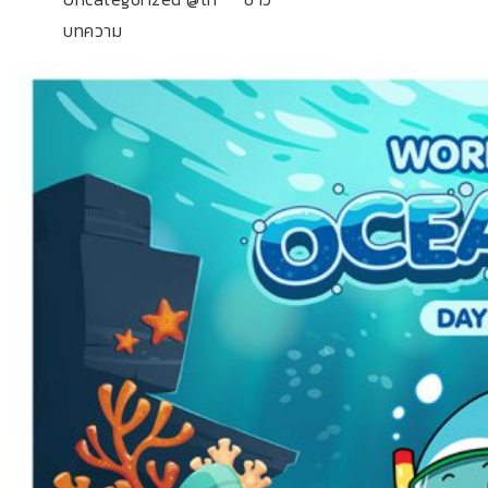
บทความ