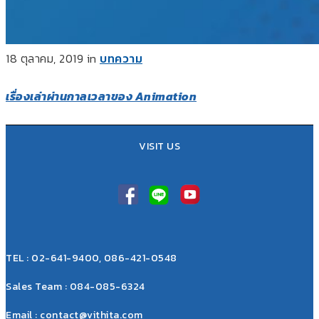
18 ตุลาคม, 2019
in
บทความ
เรื่องเล่าผ่านกาลเวลาของ Animation
VISIT US
TEL : 02-641-9400, 086-421-0548
Sales Team : 084-085-6324
Email :
contact@vithita.com