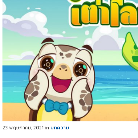
23 พฤษภาคม, 2021
in
บทความ