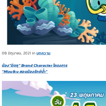
08 มิถุนายน, 2021
in
บทความ
น้อง”มิตซุ” Brand Character โครงการ
“Mizuiku สอนน้องรักษ์น้ำ”