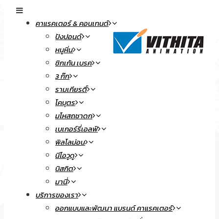
คาแรคเตอร์ & คอนเทนต์
ปังปอนด์
หนูหิ่น
ชิกเก้น เบรค
3 ก๊ก
รามเกียรติ์
โคบุตร
มโหสถชาดก
เบเกอร์รี่เอลฟ์
พิลโลม่อน
นีโอวูดู
บิสกิต
มานี่
บริการของเรา
ออกแบบและพัฒนา แบรนด์ คาแรคเตอร์