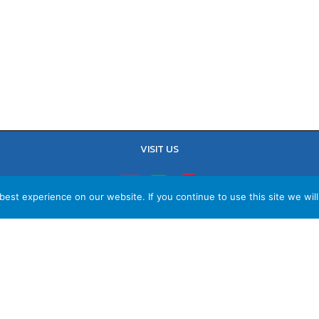
VISIT US
est experience on our website. If you continue to use this site we will
TEL : 02-641-9400, 086-421-0548
Sales Team : 084-085-6324
Email :
contact@vithita.com
ยบายความเป็นส่วนตัว
|
นโยบายทางธุรกิจ
|
นโยบายความเป็นส่วนตัวสำหรับพนัก