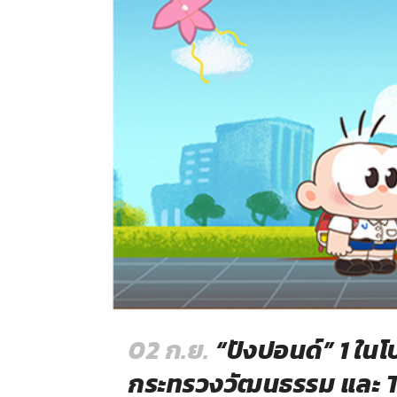
02 ก.ย.
“ปังปอนด์” 1 ในโ
กระทรวงวัฒนธรรม และ