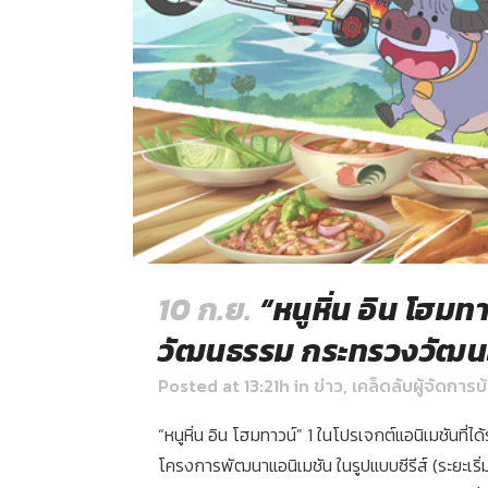
10 ก.ย.
“หนูหิ่น อิน โฮมท
วัฒนธรรม กระทรวงวัฒ
Posted at 13:21h
in
ข่าว
,
เคล็ดลับผู้จัดการบ
“หนูหิ่น อิน โฮมทาวน์” 1 ในโปรเจกต์แอนิเมชั
โครงการพัฒนาแอนิเมชัน ในรูปแบบซีรีส์ (ระยะเริ่มต