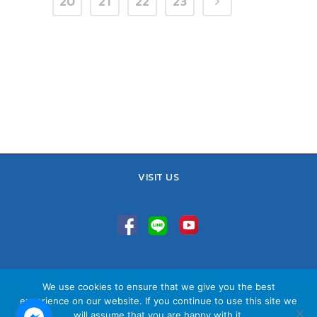
20
21
22
23
VISIT US
TEL : 02-641-9400, 086-421-0548
We use cookies to ensure that we give you the best
Sales Team : 084-085-6324
experience on our website. If you continue to use this site we
Email :
contact@vithita.com
will assume that you are happy with it.