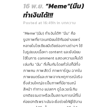
16 พ.ย.
“Meme”(มีม)
ทำเงินได้!!!
Posted at 16:49h
in
บทความ
“Meme”(มีม) ทำเงินได้!!! “มีม” คือ
รูปภาพที่ชาวเนทนิยมใช้กันอย่างแพร่
หลายในโซเชียลมีเดียช่องทางต่างๆ ใช้
ในรูปแบบเนื้อหา content และยังนิยม
ใช้ในการ comment แสดงความเห็นได้
เช่นกัน “มีม” ที่เห็นกันโดยทั่วไปก็มีทั้ง
ภาพคน ภาพสัตว์ ภาพการ์ตูน ฉากใน
ภาพยนตร์และภาพจากเหตุการณ์จริง
ซึ่งส่วนใหญ่จะเป็นภาพที่มีอารมณ์
สีหน้า ท่าทาง แปลกๆ ดูโอเวอร์เกิน
ปกติธรรมดาหรือเป็นสถานการณ์ที่ไม่
ค่อยปกติเพราะมันจะยิ่งช่วยให้ผู้ใช้งาน