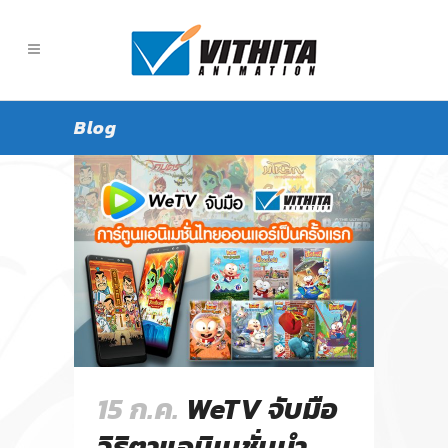
Blog
15 ก.ค.
WeTV จับมือ
วิธิตาแอนิเมชั่นนำ