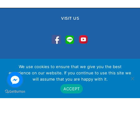
VISIT US
TEL : 02-641-9400, 086-421-0548
We use cookies to ensure that we give you the best
Sales Team : 084-085-6324
experience on our website. If you continue to use this site we
Email :
contact@vithita.com
will assume that you are happy with it.
ACCEPT
นโยบายความเป็นส่วนตัว
|
นโยบายทางธุรกิจ
|
นโยบายความเป็นส่วนตัว
สำหรับพนักงาน
© Copyright Vithita Animation Co.,Ltd.