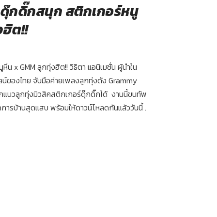
น ดุ๊กดิ๊กสนุก สติกเกอร์หนู
งฮิต!!
ูหิ่น x GMM ลูกทุ่งฮิต!! วิธิตา แอนิเมชั่น ผู้นำใน
น์ของไทย จับมือค่ายเพลงลูกทุ่งดัง Grammy
แนวลูกทุ่งมิวสิคสติกเกอร์ดุ๊กดิ๊กได้ งานนี้ขนทัพ
้จัดการบ้านสุดแสบ พร้อมให้ดาวน์โหลดกันแล้ววันนี้ .