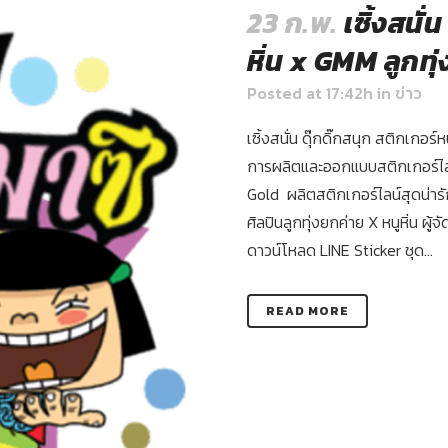
23 ก.พ.
เซิ้งสนั่
หิ่น x GMM ลูกทุ่
Posted at 17:42h
in
ข่าว
เซิ้งสนั่น ดุ๊กดิ๊กสนุก สติกเกอร์หน
การผลิตและออกแบบสติกเกอร์ไล
Gold ผลิตสติกเกอร์ไลน์สุดน่ารัก
ศิลปินลูกทุ่งยกค่าย X หนูหิ่น ผู
ดาวน์โหลด LINE Sticker ชุด...
READ MORE