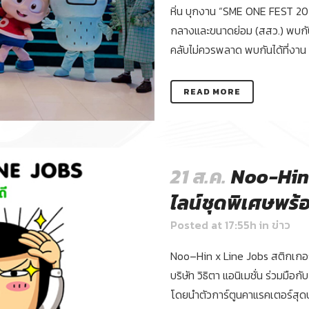
หิ่น บุกงาน “SME ONE FEST 20
กลางและขนาดย่อม (สสว.) พบกั
คลับไม่ควรพลาด พบกันได้ที่งาน
READ MORE
21 ส.ค.
Noo-Hin 
ไลน์ชุดพิเศษพร้
Posted at 17:55h
in
ข่าว
Noo–Hin x Line Jobs สติกเกอร
บริษัท วิธิตา แอนิเมชั่น ร่วมมือ
โดยนำตัวการ์ตูนคาแรคเตอร์สุดป่ว