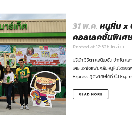
31 พ.ค.
หนูหิ่น x
คอลเลคชั่นพิเศ
Posted at 17:52h
in
ข่าว
บริษัท วิธิตา แอนิเมชั่น จำกัด แ
เศษ เอาใจแฟนคลับหนูหิ่นโดยเฉพา
Express สุดพิเศษได้ที่ C๋J Expre
READ MORE