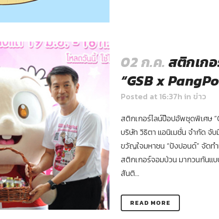
02 ก.ค.
สติกเกอร
“GSB x PangP
Posted at 16:37h
in
ข่าว
สติกเกอร์ไลน์ป๊อปอัพชุดพิเศษ 
บริษัท วิธิตา แอนิเมชั่น จำกัด 
ขวัญใจมหาชน “ปังปอนด์” จัดทำ
สติกเกอร์จอมป่วน มากวนกันแบ
สันติ...
READ MORE