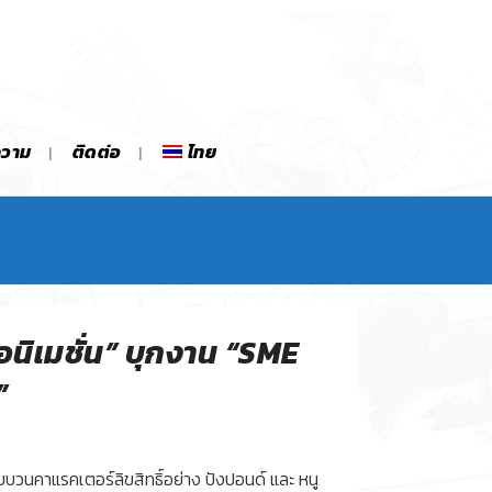
ความ
ติดต่อ
ไทย
แอนิเมชั่น” บุกงาน “SME
”
ยกขบวนคาแรคเตอร์ลิขสิทธิ์อย่าง ปังปอนด์ และ หนู