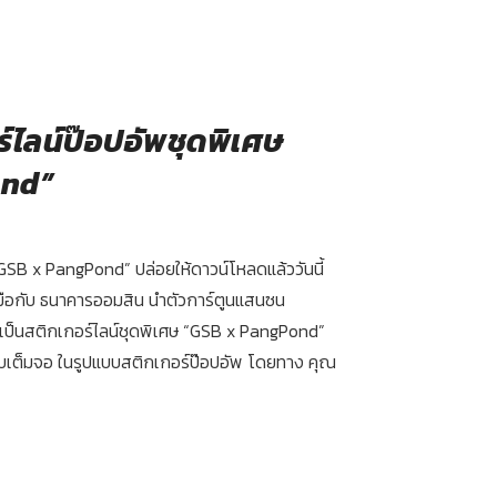
์ไลน์ป๊อปอัพชุดพิเศษ
ond”
“GSB x PangPond” ปล่อยให้ดาวน์โหลดแล้ววันนี้
จับมือกับ ธนาคารออมสิน นำตัวการ์ตูนแสนซน
เป็นสติกเกอร์ไลน์ชุดพิเศษ “GSB x PangPond”
บเต็มจอ ในรูปแบบสติกเกอร์ป๊อปอัพ โดยทาง คุณ