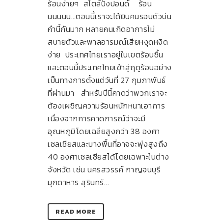
ร้อนง่ายๆ สไตล์ปังปอนด์ ร้อน
นนนนน…ตอนนี้เราจะได้ยินคนรอบตัวบ่น
คำนี้กันมาก หลายคนเกิดอาการไม่
สบายตัวและพาลอารมณ์เสียหงุดหงิด
ง่าย ประเทศไทยเราอยู่ในเขตร้อนชื้น
และตอนนี้ประเทศไทยเข้าสู่ฤดูร้อนอย่าง
เป็นทางการตั้งแต่วันที่ 27 กุมภาพันธ์
ที่ผ่านมา สำหรับปีนี้คาดว่าพวกเราจะ
ต้องเผชิญความร้อนหนักหนาเอาการ
เนื่องจากการคาดการณ์ว่าจะมี
อุณหภูมิโดยเฉลี่ยสูงกว่า 38 องศา
เซลเซียสและบางพื้นที่อาจจะพุ่งสูงถึง
40 องศาเซลเซียสได้โดยเฉพาะในต่าง
จังหวัด เช่น นครสวรรค์ กาญจนบุรี
มุกดาหาร สุรินทร์...
READ MORE