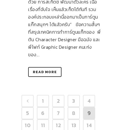
ด้วย การสเก็ตช์ พัฒนาตัวละคร เนื้อ
เรื่องที่จับใจ เห็นแล้วเก็ตได้ทันที รวม
องค์ประกอบเหล่านี้ออกมาเป็นการ์ตูน
แก๊กสนุกๆ ได้แล้วครับ” ข้อความสั้นๆ
ที่สรุปเทคนิคการทำการ์ตูนแก๊กของ พี่
ต้น Character Designer มือฉมัง และ
พี่ไฟท์ Graphic Designer คนเก่ง
ของ...
READ MORE
1
2
3
4
5
6
7
8
9
10
11
12
13
14