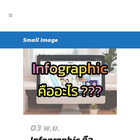
Small Image
03 พ.ย.
Infographic คือ