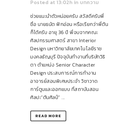
Posted at 13:02h
in
บทความ
ช่วยแนะนำตัวหน่อยครับ สวัสดีครับพี่
ชื่อ นายธนัต ฟักอ่อน หรือเรียกว่าพี่ต้น
ก็ได้ครับ อายุ 36 ปี พี่จบจากคณะ
ศิลปกรรมศาสตร์ สาขา Interior
Design มหาวิทยาลัยเทคโนโลยีราช
มงคลธัญบุรี ปัจจุบันทำงานที่บริษัทวิธิ
ตา ตำแหน่ง Senior Character
Design ประสบการณ์การทำงาน
อาจารย์สอนพิเศษประจำ วิชาวาด
การ์ตูนและออกแบบ ที่สถาบันสอน
ศิลปะ”ต้นศิลป์” ...
READ MORE