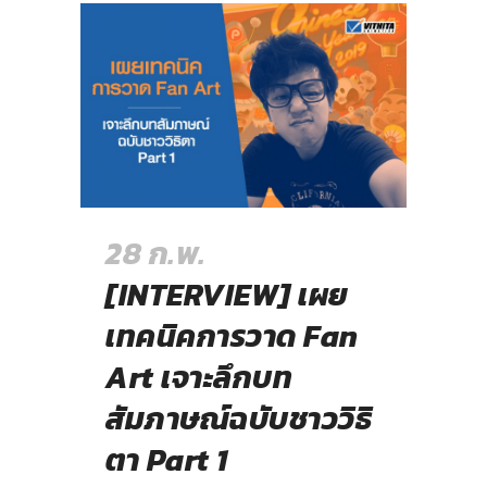
28 ก.พ.
[INTERVIEW] เผย
เทคนิคการวาด Fan
Art เจาะลึกบท
สัมภาษณ์ฉบับชาววิธิ
ตา Part 1