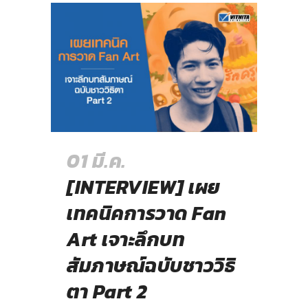
01 มี.ค.
[INTERVIEW] เผย
เทคนิคการวาด Fan
Art เจาะลึกบท
สัมภาษณ์ฉบับชาววิธิ
ตา Part 2