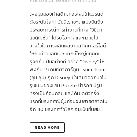
Posted at 15:38h
in
บทความ
เผยมุมมองทำสติกเกอร์ไลน์ให้แบรนด์
ดังระดับโลก!! วันนี้เราจะมาแบ่งปันถึง
ประสบการณ์การทำงานที่ทาง "วิธิตา
แอนิเมชั่น" ได้รับโอกาสและความไว้
วางใจในการผลิตผลงานสติกเกอร์ไลน์
ให้กับค่ายแอนิเมชั่นยักษ์ใหญ่ที่ทุกคน
รู้จักกันเป็นอย่างดี อย่าง "Disney" ให้
ฟังกัน!!!! เดิมทีตัวการ์ตูน Tsum Tsum
(ซูม ซูม) ถูก Disney นำเสนอออกมาใน
รูปแบบของเกม Puzzle น่ารักๆ มีรูป
ทรงเป็นก้อนกลม และได้เปิดตัวครั้ง
แรกที่ประเทศญี่ปุ่นก่อนจะขยายตลาดไป
อีก 40 ประเทศทั่วโลก จนเป็นที่นิยม...
READ MORE