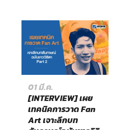
01 มี.ค.
[INTERVIEW] เผย
เทคนิคการวาด Fan
Art เจาะลึกบท