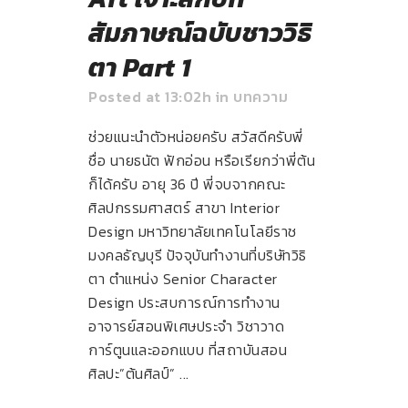
สัมภาษณ์ฉบับชาววิธิ
ตา Part 1
Posted at 13:02h
in
บทความ
ช่วยแนะนำตัวหน่อยครับ สวัสดีครับพี่
ชื่อ นายธนัต ฟักอ่อน หรือเรียกว่าพี่ต้น
ก็ได้ครับ อายุ 36 ปี พี่จบจากคณะ
ศิลปกรรมศาสตร์ สาขา Interior
Design มหาวิทยาลัยเทคโนโลยีราช
มงคลธัญบุรี ปัจจุบันทำงานที่บริษัทวิธิ
ตา ตำแหน่ง Senior Character
Design ประสบการณ์การทำงาน
อาจารย์สอนพิเศษประจำ วิชาวาด
การ์ตูนและออกแบบ ที่สถาบันสอน
ศิลปะ”ต้นศิลป์” ...