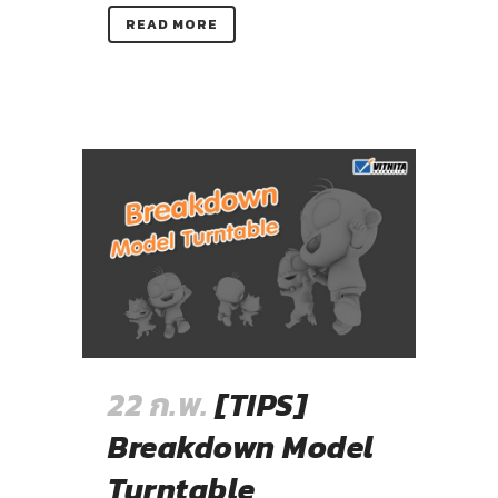
READ MORE
22 ก.พ.
[TIPS]
Breakdown Model
Turntable