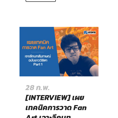
28 ก.พ.
[INTERVIEW] เผย
เทคนิคการวาด Fan
Art เจาะลึกบท