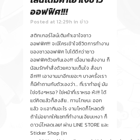
ออฟฟิศ!!!
Posted at 12:29h
in
ข่าว
สติกเกอร์ไลน์เติมคำเอาใจชาว
ออฟฟิศ!!! จะมีใครเข้าใจชีวิตการทำงาน
ของชาวออฟฟิศ ไปได้ดีกว่าชาว
ออฟฟิศด้วยกันเอง!!! เมื่อนายสั่งงาน ก็
น้อมรักคำสั่งด้วยความเต็มใจ สั่งมา
อีก!!!! เอางานมาอีกเยอะๆ บางครั้งเรา
ก็มีคำถามกับตัวเองว่า… ที่เราทำอยู่ มัน
ใช่จริงๆหรอ? ใช่หน้าที่เราหรอ ห้ะ!!! ได้
แต่คิดแล้วก็สงสัย.. ทานโทษนะ ออก
แล้ว จะเอากินอะไร งานโหดก็โหลดดิ่!
ถ้าไม่อยากให้แชทที่ทำงานเงียบเหงา ก็
ดาวน์โหลดเลย! ผ่าน LINE STORE และ
Sticker Shop (in