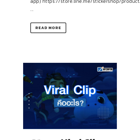
app) https://store.line.me/stickershop/produc
...
READ MORE