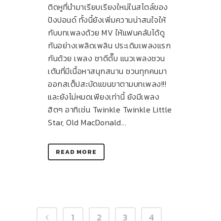
ติดหูที่นำมาเรียบเรียงใหม่ในสไตล์ของ
ปังปอนด์ ทั้งนี้ยังเพิ่มความน่าสนใจให้
กับบทเพลงด้วย MV ให้แฟนคลับได้ดู
กันอย่างเพลิดเพลิน ประเดิมเพลงแรก
กันด้วย เพลง ชาดีดั๊บ แนวเพลงชวน
เต้นที่มีเนื้อหาสนุกสนาน ชวนทุกคนมา
ออกสเต็ปสะบัดแขนขาตามบทเพลง!!!
และยังไม่หมดเพียงเท่านี้ ยังมีเพลง
ฮิตๆ อาทิเช่น Twinkle Twinkle Little
Star, Old MacDonald...
READ MORE
1
2
3
4