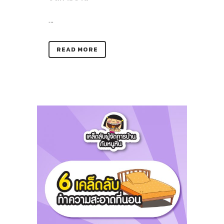
...
READ MORE