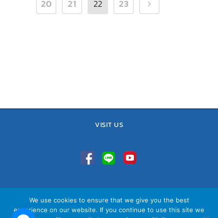
20
21
22
23
VISIT US
TEL : 02-641-9400, 086-421-0548
We use cookies to ensure that we give you the best
Sales Team : 084-085-6324
experience on our website. If you continue to use this site we