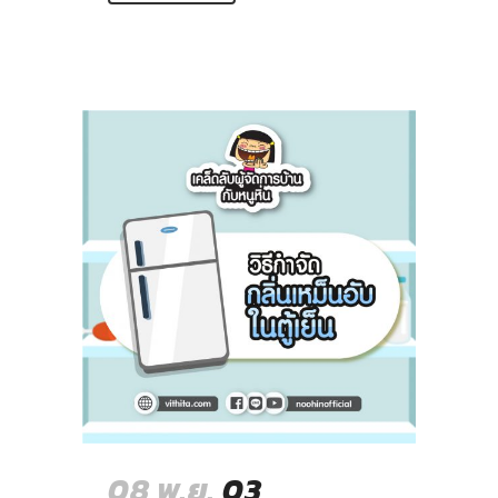
08 พ.ย.
03