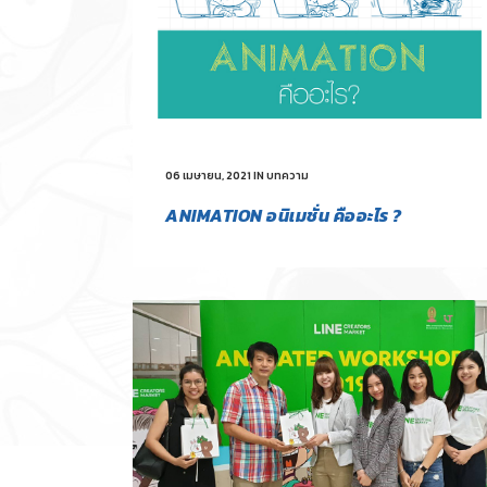
06 เมษายน, 2021
IN
บทความ
ANIMATION อนิเมชั่น คืออะไร ?