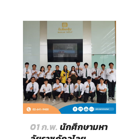
01 ก.พ.
นักศึกษามหา
ลัยราชภัฏวไลย