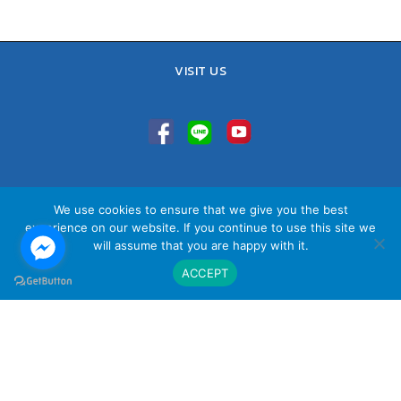
VISIT US
TEL : 02-641-9400, 086-421-0548
We use cookies to ensure that we give you the best
Sales Team : 084-085-6324
experience on our website. If you continue to use this site we
Email :
contact@vithita.com
will assume that you are happy with it.
ACCEPT
นโยบายความเป็นส่วนตัว
|
นโยบายทางธุรกิจ
|
นโยบายความเป็นส่วนตัว
สำหรับพนักงาน
© Copyright Vithita Animation Co.,Ltd.