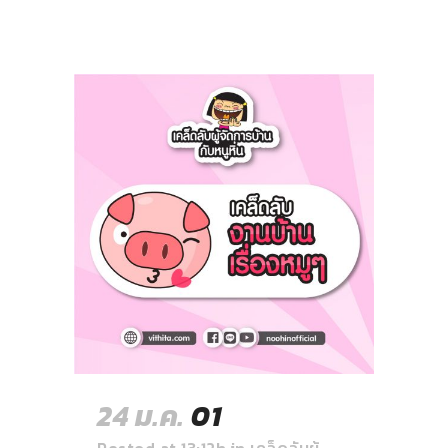
24 ม.ค.
01