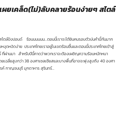
นๆ เผยเคล็ด(ไม่)ลับคลายร้อนง่ายๆ สไตล์
ายๆ สไตล์ปังปอนด์ ร้อนนนนนน…ตอนนี้เราจะได้ยินคนรอบตัวบ่นคำนี้กันมาก
ดหงิดง่าย ประเทศไทยเราอยู่ในเขตร้อนชื้นและตอนนี้ประเทศไทยเข้าสู่
ันธ์ ที่ผ่านมา สำหรับปีนี้คาดว่าพวกเราจะต้องเผชิญความร้อนหนักหนา
ยเฉลี่ยสูงกว่า 38 องศาเซลเซียสและบางพื้นที่อาจจะพุ่งสูงถึง 40 องศา
์ กาญจนบุรี มุกดาหาร สุรินทร์...