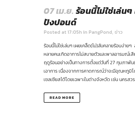
07 เม.ย.
ร้อนนี้ไม่ใช่เล่
ปังปอนด์
Posted at 17:05h
in
PangPond
,
ข่าว
ร้อนนี้ไม่ใช่เล่นๆ เผยเคล็ด(ไม่)ลับคลายร้อนง่
หลายคนเกิดอาการไม่สบายตัวและพาลอารมณ์เสียหงุ
ฤดูร้อนอย่างเป็นทางการตั้งแต่วันที่ 27 กุมภาพ
เอาการ เนื่องจากการคาดการณ์ว่าจะมีอุณหภูมิโด
เซลเซียสได้โดยเฉพาะในต่างจังหวัด เช่น นครสวรรค
READ MORE