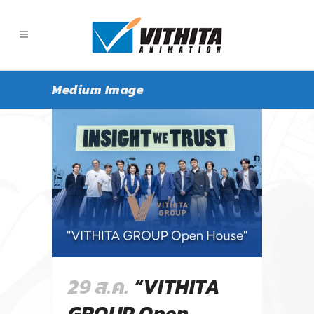
Medium Image
29 ส.ค.
“VITHITA
GROUP Open