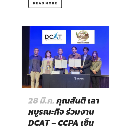
READ MORE
28 มี.ค.
คุณสันติ เลา
หบูรณะกิจ ร่วมงาน
DCAT – CCPA เซ็น