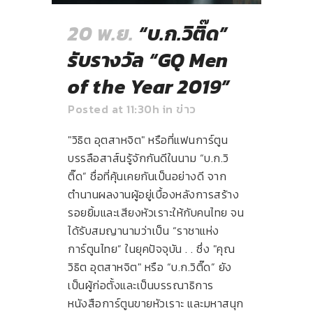
20 พ.ย.
“บ.ก.วิติ๊ด”
รับรางวัล “GQ Men
of the Year 2019”
Posted at 11:30h
in
ข่าว
"วิธิต อุตสาหจิต" หรือที่แฟนการ์ตูน
บรรลือสาส์นรู้จักกันดีในนาม “บ.ก.วิ
ติ๊ด” ชื่อที่คุ้นเคยกันเป็นอย่างดี จาก
ตำนานผลงานผู้อยู่เบื้องหลังการสร้าง
รอยยิ้มและเสียงหัวเราะให้กับคนไทย จน
ได้รับสมญานามว่าเป็น “ราชาแห่ง
การ์ตูนไทย” ในยุคปัจจุบัน . . ซึ่ง "คุณ
วิธิต อุตสาหจิต" หรือ “บ.ก.วิติ๊ด” ยัง
เป็นผู้ก่อตั้งและเป็นบรรณาธิการ
หนังสือการ์ตูนขายหัวเราะ และมหาสนุก