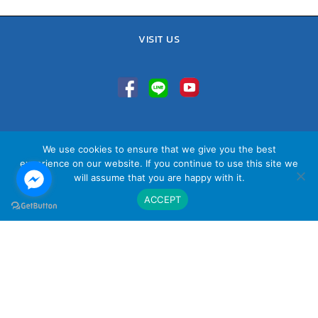
VISIT US
TEL : 02-641-9400, 086-421-0548
We use cookies to ensure that we give you the best
Sales Team : 084-085-6324
experience on our website. If you continue to use this site we
Email :
contact@vithita.com
will assume that you are happy with it.
ACCEPT
นโยบายความเป็นส่วนตัว
|
นโยบายทางธุรกิจ
|
นโยบายความเป็นส่วนตัว
สำหรับพนักงาน
© Copyright Vithita Animation Co.,Ltd.