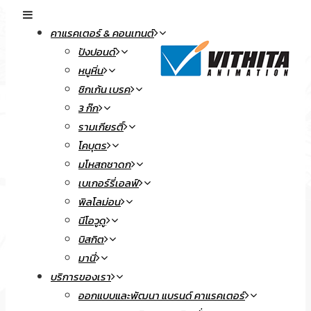
คาแรคเตอร์ & คอนเทนต์
ปังปอนด์
หนูหิ่น
ชิกเก้น เบรค
3 ก๊ก
รามเกียรติ์
โคบุตร
มโหสถชาดก
เบเกอร์รี่เอลฟ์
พิลโลม่อน
นีโอวูดู
บิสกิต
มานี่
บริการของเรา
ออกแบบและพัฒนา แบรนด์ คาแรคเตอร์