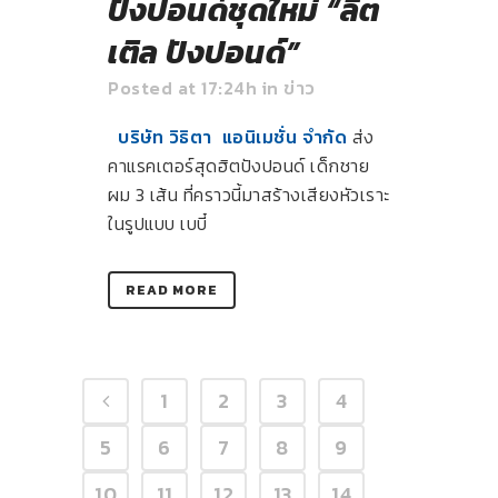
ปังปอนด์ชุดใหม่ “ลิต
เติล ปังปอนด์”
Posted at 17:24h
in
ข่าว
บริษัท วิธิตา แอนิเมชั่น จำกัด
ส่ง
คาแรคเตอร์สุดฮิตปังปอนด์ เด็กชาย
ผม 3 เส้น ที่คราวนี้มาสร้างเสียงหัวเราะ
ในรูปแบบ เบบี๋
READ MORE
1
2
3
4
5
6
7
8
9
10
11
12
13
14