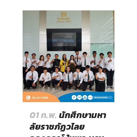
01 ก.พ.
นักศึกษามหา
ลัยราชภัฏวไลย