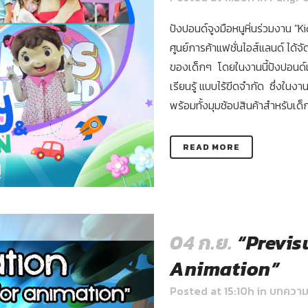
ปังปอนด์จูงมือหนูหิ่นร่วมงาน "Kid
ศูนย์การค้าแฟชั่นไอส์แลนด์ ได้
ของเด็กๆ โดยในงานนี้ปังปอนด์แล
เรียนรู้ แบบไร้ขีดจำกัด ซึ่งใน
พร้อมทั้งมุมช้อปสินค้าสำหรับเด็
READ MORE
04 ก.ย.
“Previs
Animation”
Posted at 15:10h
in
บทควา