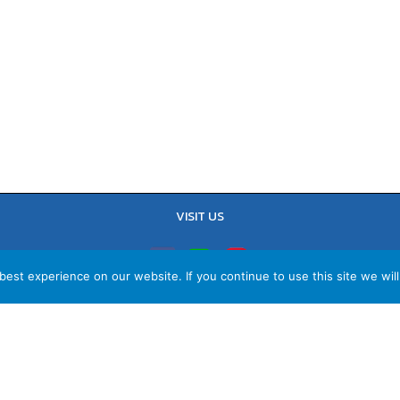
VISIT US
est experience on our website. If you continue to use this site we will
TEL : 02-641-9400, 086-421-0548
Sales Team : 084-085-6324
Email :
contact@vithita.com