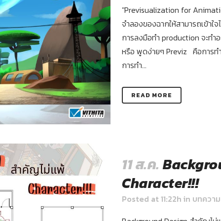
"Previsualization for Animatio
จำลองของฉากให้สามารถเข้าใจได้
การลงมือทำ production จะทำอ
หรือ พูดง่ายๆ Previz คือการทำใ
การทำ...
READ MORE
11 ส.ค.
Backgrou
Character!!!
Posted at 11:22h
in
บทความ
Background Design สำคัญไม่แพ้ 