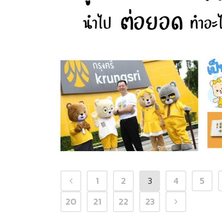
1
2
3
4
5
20
21
22
23