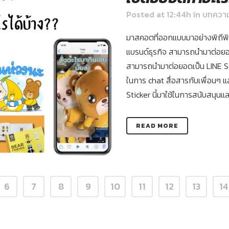
Posted at 12:44h
in
บทควา
มาสคอตที่ออกแบบมาอย่างพิถีพิถ
แบรนด์ธุรกิจ สามารถนำมาต่อยอด
สามารถนำมาต่อยอดเป็น LINE Sti
ในการ chat สื่อสารกับเพื่อนๆ
Sticker นี้มาใช้ในการสนับสนุน
READ MORE
6
7
8
9
10
11
12
13
14